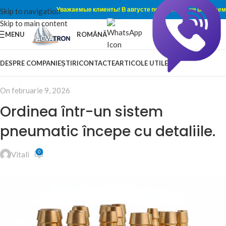
Уважаемые клиенты! В августе по субботам не работаем
Skip to navigation
Skip to main content
MENU
ROMÂNĂ
DESPRE COMPANIE
ȘTIRI
CONTACTE
ARTICOLE UTILE
On februarie 9, 2026
Ordinea într-un sistem
pneumatic începe cu detaliile.
0
Vitali