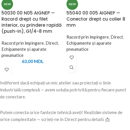
NEW
NEW
50030 00 N05 AIGNEP —
55040 00 005 AIGNEP —
Racord drept cu filet
Conector drept cu colier 8
interior, cu prindere rapidă
mm
(push-in), G1/4-8 mm
Racord prin împingere
,
Direct
,
Racord prin împingere
,
Direct
,
Echipamente și aparate
Echipamente și aparate
pneumatice
pneumatice
63,00
MDL
Indiferent dacă echipați un mic atelier sau proiectați o linie
industrială complexă — avem soluția potrivită pentru fiecare punct
de conectare.
Putem conecta orice fantezie tehnică aveți! Realizăm sisteme de
orice complexitate — scrieți-ne în Direct pentru detalii. 📩