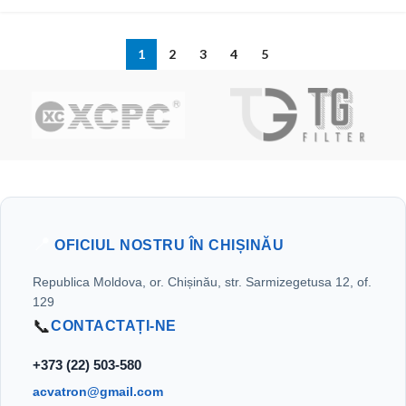
1
2
3
4
5
📍
OFICIUL NOSTRU ÎN CHIȘINĂU
Republica Moldova, or. Chișinău, str. Sarmizegetusa 12, of.
129
📞
CONTACTAȚI-NE
+373 (22) 503-580
acvatron@gmail.com