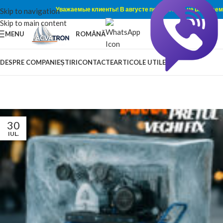
Уважаемые клиенты! В августе по субботам не работаем
Skip to navigation
Skip to main content
MENU
ROMÂNĂ
DESPRE COMPANIE
ȘTIRI
CONTACTE
ARTICOLE UTILE
Blog
Home
/
Blog
30
IUL.