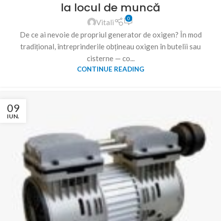
la locul de muncă
0
Vitali
De ce ai nevoie de propriul generator de oxigen? În mod
tradițional, întreprinderile obțineau oxigen în butelii sau
cisterne — co...
CONTINUE READING
09
IUN.