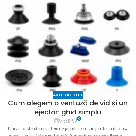
ARTICOLE UTILE
Cum alegem o ventuză de vid și un
ejector: ghid simplu
0
Vitali
Dacă construiți un sistem de prindere cu vid pentru a deplasa
piese — cutii, foi de metal, sticlă, plastic sau orice altceva —,