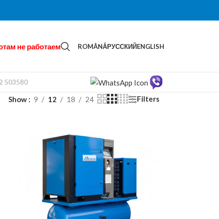
отам не работаем
ROMÂNĂ
РУССКИЙ
ENGLISH
22 503580
Filters
Show
9
12
18
24