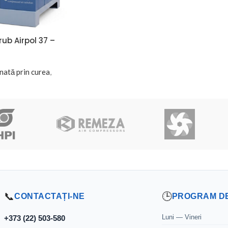
ub Airpol 37 –
nată prin curea
,
📞
🕒
CONTACTAȚI-NE
PROGRAM D
Luni — Vineri
+373 (22) 503-580