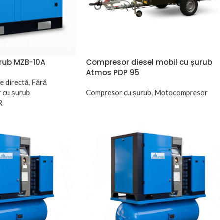
rub MZB-10A
Compresor diesel mobil cu șurub
Atmos PDP 95
e directă
,
Fără
 cu șurub
Compresor cu șurub
,
Motocompresor
R