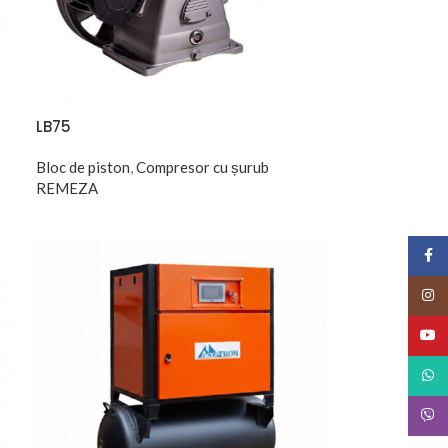
LB75
Bloc de piston
,
Compresor cu șurub
REMEZA
Face
Insta
YouT
What
Viber