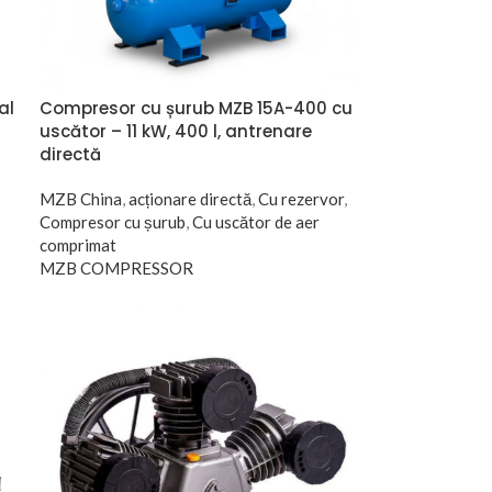
al
Compresor cu șurub MZB 15A-400 cu
uscător – 11 kW, 400 l, antrenare
directă
MZB China
,
acționare directă
,
Cu rezervor
,
Compresor cu șurub
,
Cu uscător de aer
comprimat
MZB COMPRESSOR