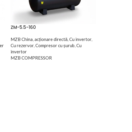
ZM-5.5-160
MZB China
,
acționare directă
,
Cu invertor
,
er
Cu rezervor
,
Compresor cu șurub
,
Cu
invertor
MZB COMPRESSOR