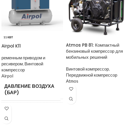
11 КВТ
Atmos PB 81: Компактный
Airpol K11
бензиновый компрессор для
мобильных решений
ременным приводом и
ресивером
,
Винтовой
Винтовой компрессор
,
компрессор
Передвижной компрессор
Airpol
Atmos
ДАВЛЕНИЕ ВОЗДУХА
10
,
13
,
(БАР)
15
,
8
1400
,
ПРОИЗВОДИТЕЛЬНОСТЬ
1600
,
НА ВЫХОДЕ (Л/МИН)
2000
,
2500