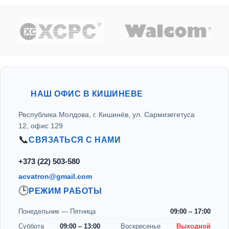
МОЩНОСТЬ (КВТ)
11 кВт
ОБЪЕМ РЕСИВЕРА (Л)
500
ДЛИНА (ММ)
📍
1912
НАШ ОФИС В КИШИНЕВЕ
Республика Молдова, г. Кишинёв, ул. Сармизегетуса
ШИРИНА (ММ)
660
12, офис 129
📞
СВЯЗАТЬСЯ С НАМИ
ВЫСОТА (ММ)
1640
+373 (22) 503-580
acvatron@gmail.com
ВЫХОДНОЙ РАЗЪЁМ
🕒
РЕЖИМ РАБОТЫ
3/4
(ДЮЙМОВ)
Понедельник — Пятница
09:00 – 17:00
Суббота
09:00 – 13:00
Воскресенье
Выходной