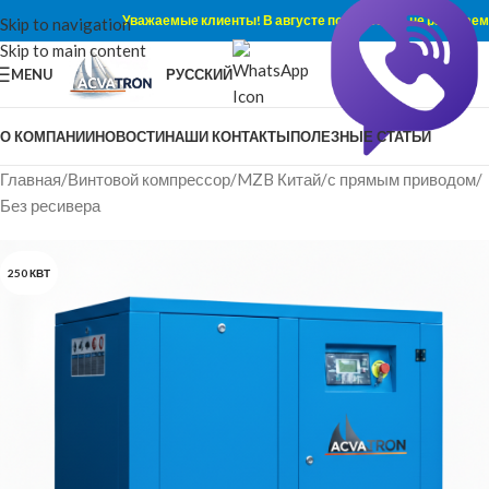
Уважаемые клиенты! В августе по субботам не работаем
Skip to navigation
Skip to main content
MENU
РУССКИЙ
О КОМПАНИИ
НОВОСТИ
НАШИ КОНТАКТЫ
ПОЛЕЗНЫЕ СТАТЬИ
Главная
/
Винтовой компрессор
/
MZB Китай
/
с прямым приводом
/
Без ресивера
250 КВТ