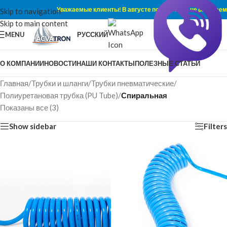
Уважаемые клиенты! В августе по субботам не работаем
Skip to navigation
Skip to main content
MENU
РУССКИЙ
О КОМПАНИИ
НОВОСТИ
НАШИ КОНТАКТЫ
ПОЛЕЗНЫЕ СТАТЬИ
Главная
/
Трубки и шланги
/
Трубки пневматические
/
Полиуретановая трубка (PU Tube)
/
Спиральная
Показаны все (3)
Show sidebar
Filters