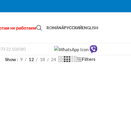
отам не работаем
ROMÂNĂ
РУССКИЙ
ENGLISH
373 22 503580
Filters
Show
9
12
18
24