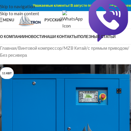
Уважаемые клиенты! В августе по субботам не работаем
Skip to navigation
Skip to main content
MENU
РУССКИЙ
О КОМПАНИИ
НОВОСТИ
НАШИ КОНТАКТЫ
ПОЛЕЗНЫЕ СТАТЬИ
Главная
/
Винтовой компрессор
/
MZB Китай
/
с прямым приводом
/
Без ресивера
11 КВТ