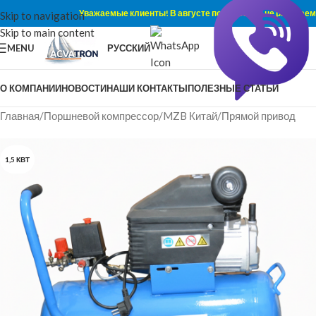
Уважаемые клиенты! В августе по субботам не работаем
Skip to navigation
Skip to main content
MENU
РУССКИЙ
О КОМПАНИИ
НОВОСТИ
НАШИ КОНТАКТЫ
ПОЛЕЗНЫЕ СТАТЬИ
Главная
/
Поршневой компрессор
/
MZB Китай
/
Прямой привод
1,5 КВТ