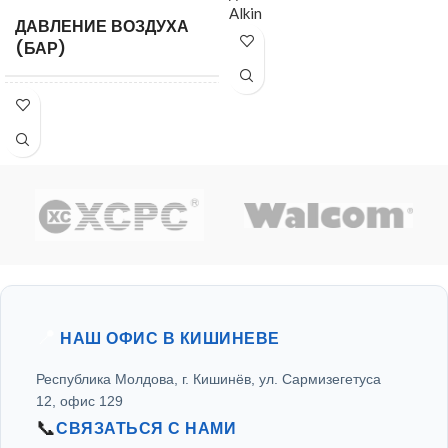
Alkin
ДАВЛЕНИЕ ВОЗДУХА
8
(БАР)
ПРОИЗВОДИТЕЛЬНОСТЬ
360
НА ВЫХОДЕ (Л/МИН)
МОЩНОСТЬ (КВТ)
3 кВт
НАПРЯЖЕНИЕ ПИТАНИЯ
380
(В)
📍
НАШ ОФИС В КИШИНЕВЕ
ДЛИНА (ММ)
1140
Республика Молдова, г. Кишинёв, ул. Сармизегетуса
12, офис 129
ШИРИНА (ММ)
440
📞
СВЯЗАТЬСЯ С НАМИ