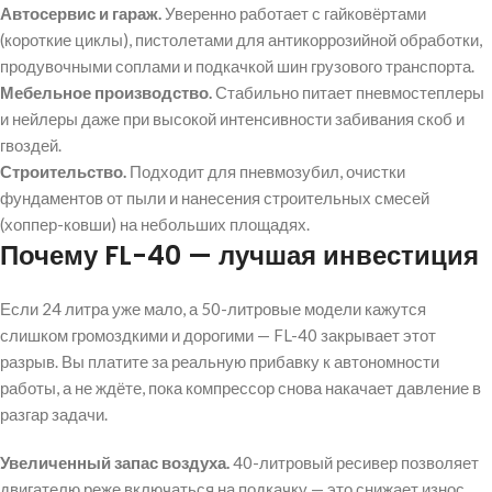
Автосервис и гараж.
Уверенно работает с гайковёртами
(короткие циклы), пистолетами для антикоррозийной обработки,
продувочными соплами и подкачкой шин грузового транспорта.
Мебельное производство.
Стабильно питает пневмостеплеры
и нейлеры даже при высокой интенсивности забивания скоб и
гвоздей.
Строительство.
Подходит для пневмозубил, очистки
фундаментов от пыли и нанесения строительных смесей
(хоппер-ковши) на небольших площадях.
Почему FL-40 — лучшая инвестиция
Если 24 литра уже мало, а 50-литровые модели кажутся
слишком громоздкими и дорогими — FL-40 закрывает этот
разрыв. Вы платите за реальную прибавку к автономности
работы, а не ждёте, пока компрессор снова накачает давление в
разгар задачи.
Увеличенный запас воздуха.
40-литровый ресивер позволяет
двигателю реже включаться на подкачку — это снижает износ