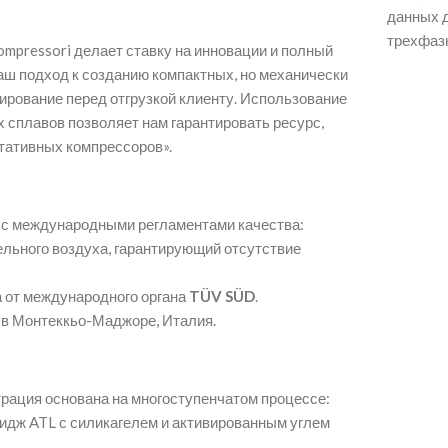
данных д
трехфаз
ompressori делает ставку на инновации и полный
аш подход к созданию компактных, но механически
ирование перед отгрузкой клиенту
. Использование
 сплавов позволяет нам гарантировать ресурс,
тативных компрессоров»
.
и с международными регламентами качества:
льного воздуха, гарантирующий отсутствие
 от международного органа
TÜV SÜD
.
 в Монтеккьо-Маджоре, Италия.
рация основана на многоступенчатом процессе:
ридж ATL с силикагелем и активированным углем