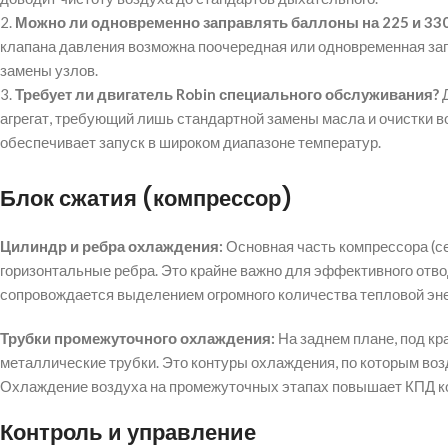
2.
Можно ли одновременно заправлять баллоны на 225 и 330
клапана давления возможна поочередная или одновременная за
замены узлов.
3.
Требует ли двигатель Robin специального обслуживания?
агрегат, требующий лишь стандартной замены масла и очистки в
обеспечивает запуск в широком диапазоне температур.
Блок сжатия (компрессор)
Цилиндр и ребра охлаждения:
Основная часть компрессора (с
горизонтальные ребра. Это крайне важно для эффективного отвод
сопровождается выделением огромного количества тепловой эне
Трубки промежуточного охлаждения:
На заднем плане, под кр
металлические трубки. Это контуры охлаждения, по которым воз
Охлаждение воздуха на промежуточных этапах повышает КПД ко
Контроль и управление