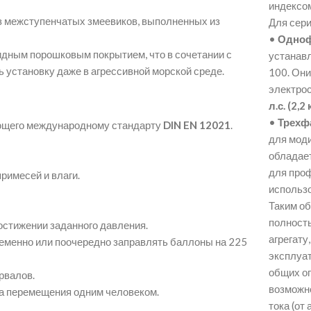
индексо
з межступенчатых змеевиков, выполненных из
Для сер
•
Одноф
ным порошковым покрытием, что в сочетании с
устанавл
 установку даже в агрессивной морской среде.
100
. Он
электро
л.с. (2,2
•
Трехф
ующего международному стандарту
DIN EN 12021
.
для моди
обладае
для про
римесей и влаги.
использ
Таким об
полност
остижении заданного давления.
агрегату
еменно или поочередно заправлять баллоны на 225
эксплуат
общих оп
рвалов.
возможно
ва перемещения одним человеком.
тока (от