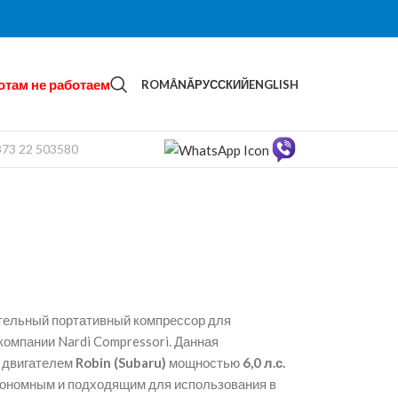
отам не работаем
ROMÂNĂ
РУССКИЙ
ENGLISH
373 22 503580
тельный портативный компрессор для
компании Nardi Compressori. Данная
 двигателем
Robin (Subaru)
мощностью
6,0 л.с.
втономным и подходящим для использования в