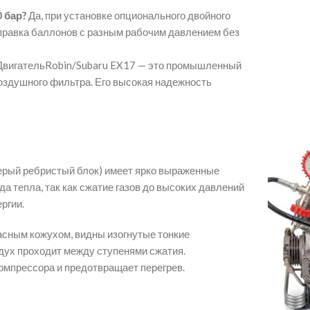
 бар?
Да, при установке опционального двойного
правка баллонов с разным рабочим давлением без
ДвигательRobin/Subaru EX17 — это промышленный
оздушного фильтра. Его высокая надежность
ерый ребристый блок) имеет ярко выраженные
а тепла, так как сжатие газов до высоких давлений
ргии.
асным кожухом, видны изогнутые тонкие
дух проходит между ступенями сжатия.
мпрессора и предотвращает перегрев.