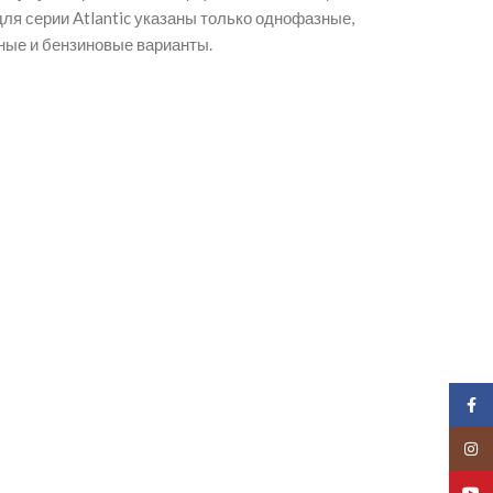
ля серии Atlantic указаны только однофазные,
ные и бензиновые варианты
.
Face
Insta
YouT