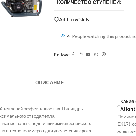
КОЛИЧЕСТВО СТУПЕНЕЙ:
Add to wishlist
4
People watching this product n
Follow:
ОПИСАНИЕ
Какие
Atlant
кой тепловой эффективностью. Цилиндры
симального отвода тепла.
Помимо б
енчатые валы с подшипниками европейского
EX17), с
уна и технополимеров для увеличения срока
электри