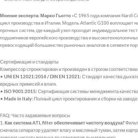
Мнение эксперта: Марко Гьотто
«С 1965 года компания Nardi C
цикл производства в Италии
. Модель Atlantic G100 воплощает н
прочных систем, где каждый узел проходит индивидуальное тест
подшипников европейского производства и высокотехнологичных
превосходящий большинство рыночных аналогов в сегменте пор
Сертификация и стандарты
Компрессор спроектирован и произведен в строгом соответстви
•
UNI EN 12021:2014 / DIN EN 12021:
Стандарт качества дыхате
вредных примесей и влаги.
•
ISO 9001:2015:
Сертификация системы менеджмента качества
•
Made in Italy:
Полный цикл проектирования и сборки на заводе
FAQ: Часто задаваемые вопросы
1.
Как система ATL filter обеспечивает чистоту воздуха?
Фильт
сначала сепаратор удаляет влагу и масляный туман, затем карт
доводит чистоту воздуха до стандартов дыхательного.