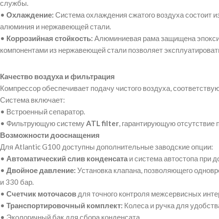
службы.
•
Охлаждение:
Система охлаждения сжатого воздуха состоит и
алюминия и нержавеющей стали.
•
Коррозийная стойкость:
Алюминиевая рама защищена эпоксид
компонентами из нержавеющей стали позволяет эксплуатировать
Качество воздуха и фильтрация
Компрессор обеспечивает подачу чистого воздуха, соответств
Система включает:
•
Встроенный сепаратор.
•
Фильтрующую систему
ATL filter
, гарантирующую отсутствие п
Возможности дооснащения
Для Atlantic G100 доступны дополнительные заводские опции:
•
Автоматический слив конденсата
и система автостопа при д
•
Двойное давление:
Установка клапана, позволяющего одновр
и 330 бар.
•
Счетчик моточасов
для точного контроля межсервисных инте
•
Транспортировочный комплект:
Колеса и ручка для удобст
•
Экологичный бак для сбора конденсата.