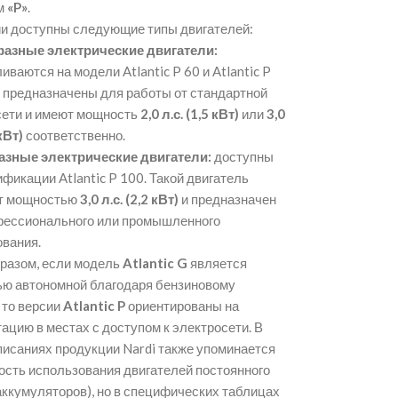
м
«P»
.
ии доступны следующие типы двигателей:
азные электрические двигатели:
иваются на модели Atlantic P 60 и Atlantic P
и предназначены для работы от стандартной
сети и имеют мощность
2,0 л.с. (1,5 кВт)
или
3,0
 кВт)
соответственно
.
азные электрические двигатели:
доступны
фикации Atlantic P 100
. Такой двигатель
т мощностью
3,0 л.с. (2,2 кВт)
и предназначен
фессионального или промышленного
ования
.
разом, если модель
Atlantic G
является
ью автономной благодаря бензиновому
, то версии
Atlantic P
ориентированы на
ацию в местах с доступом к электросети
. В
исаниях продукции Nardi также упоминается
сть использования двигателей постоянного
 аккумуляторов), но в специфических таблицах