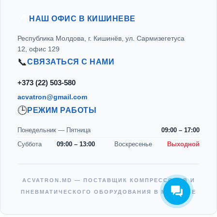
📍
НАШ ОФИС В КИШИНЕВЕ
Республика Молдова, г. Кишинёв, ул. Сармизегетуса
12, офис 129
📞
СВЯЗАТЬСЯ С НАМИ
+373 (22) 503-580
acvatron@gmail.com
Виталий
🕒
РЕЖИМ РАБОТЫ
Здравствуйте! Готов помочь
вам. Напишите мне, если у
Понедельник — Пятница
09:00 – 17:00
вас появятся вопросы. Мы
Вам обязательно ответим в
Суббота
09:00 – 13:00
Воскресенье
Выходной
Рабочие дни с 9:00 - 17:00.
ACVATRON.MD — ПОСТАВЩИК КОМПРЕССОРОВ И
ПНЕВМАТИЧЕСКОГО ОБОРУДОВАНИЯ В МОЛДОВЕ