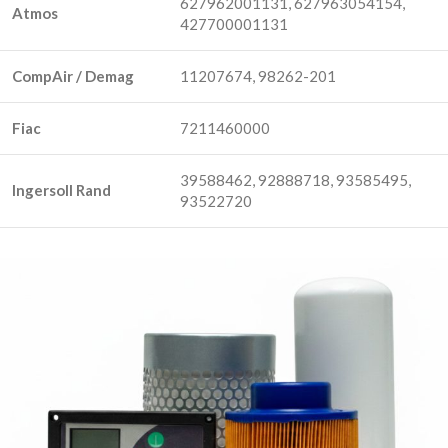
627962001131, 627963054154,
Atmos
427700001131
CompAir / Demag
11207674, 98262-201
Fiac
7211460000
39588462, 92888718, 93585495,
Ingersoll Rand
93522720