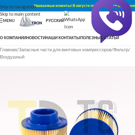
Уважаемые клиенты! В августе по субботам не работаем
Skip to navigation
Skip to main content
MENU
РУССКИЙ
О КОМПАНИИ
НОВОСТИ
НАШИ КОНТАКТЫ
ПОЛЕЗНЫЕ СТАТЬИ
Главная
/
Запасные части для винтовых компрессоров
/
Фильтр
/
Воздушный